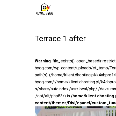
Terrace 1 after
Warning
: file_exists(): open_basedir restr
bygg.com/wp-content/uploads/et_temp/Terra
path(s): (/home/klient.dhosting.pl/k4abpro1
bygg.com/:/home/klient.dhosting.pl/k4abp
s/share/autoindex:/usr/local/php/:/dev/ura
:/opt/alt/php83/) in
/home/klient.dhosting
content/themes/Divi/epanel/custom_fun