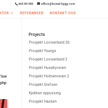
465 89 085
office@kowal-bygg.com
KTER
REFERANSER
KONTAKT OSS
Projects
Prosjekt Lovisenlund 2b
Prosjekt Youngs
Prosjekt Lovisenlund 2
Prosjekt Husebyveien
Prosjekt Holmenveien 2
/lsw
/php
Prosjekt Grefsen
Kjokken oppussing
Prosjekt Haslum