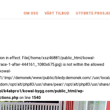
OM OSS
VÅRT TILBUD
UTFØRTE PROSJE
iction in effect. File(/home/xsz46881/public_html/kowal-
ce-1-after-444161_1080x675.jpg) is not within the allowed
/kowal-
ro1/.tmp/:/demonek/www/public/bledy.demonek.com/:/usr/local
ndom:/opt/alt/php83/usr/share/pear/:/opt/alt/php83/usr/share
.pl/k4abpro1/kowal-bygg.com/public_html/wp-
ctions.php
on line
1540