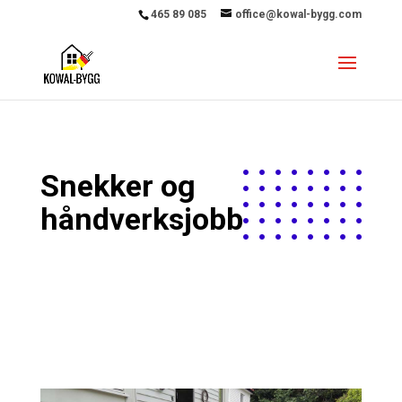
465 89 085
office@kowal-bygg.com
Snekker og
håndverksjobb