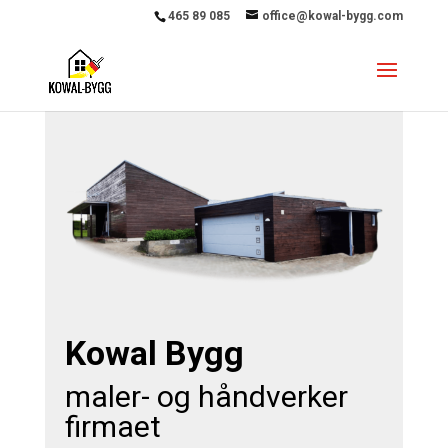
465 89 085
office@kowal-bygg.com
Kowal Bygg
maler- og håndverker
firmaet