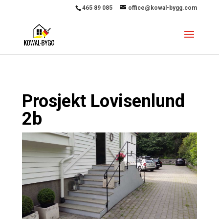
465 89 085
office@kowal-bygg.com
Prosjekt Lovisenlund
2b