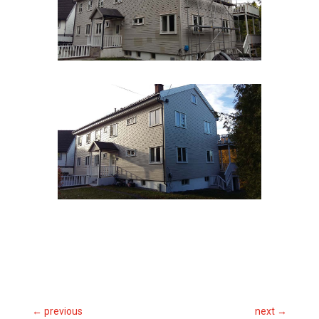
←
previous
next
→