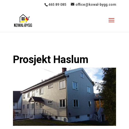
465 89 085
office@kowal-bygg.com
Prosjekt Haslum