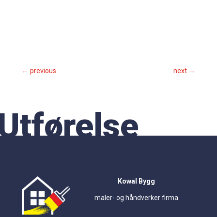
←
previous
next
→
Utførelse
Kowal Bygg
maler- og håndverker firma