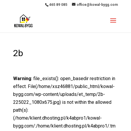
465 89 085
office@kowal-bygg.com
2b
Warning
: file_exists(): open_basedir restriction in
effect. File(/home/xsz46881/public_html/kowal-
bygg.com/wp-content/uploads/et_temp/2b-
225022_1080x675.jpg) is not within the allowed
path(s):
(/home/klient.dhosting.pl/k4abpro1/kowal-
bygg.com/:/home/klient.dhosting.pl/k4abpro1/.tm