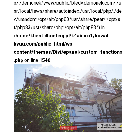
p/:/demonek/www/public/bledy.demonek.com/:/u
sr/local/lsws/share/autoindex:/usr/local/php/:/de
v/urandom:/opt/alt/php83/usr/share/pear/:/opt/al
t/php83/usr/share/php:/opt/alt/php83/) in
/home/klient.dhosting.pl/k4abpro1/kowal-
bygg.com/public_html/wp-
content/themes/Divi/epanel/custom_functions
.php
on line
1540