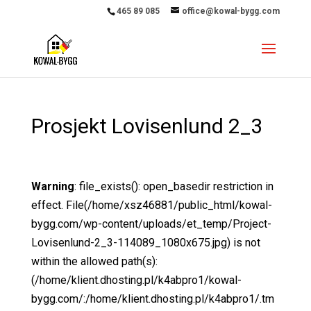
465 89 085
office@kowal-bygg.com
Prosjekt Lovisenlund 2_3
Warning
: file_exists(): open_basedir restriction in
effect. File(/home/xsz46881/public_html/kowal-
bygg.com/wp-content/uploads/et_temp/Project-
Lovisenlund-2_3-114089_1080x675.jpg) is not
within the allowed path(s):
(/home/klient.dhosting.pl/k4abpro1/kowal-
bygg.com/:/home/klient.dhosting.pl/k4abpro1/.tm