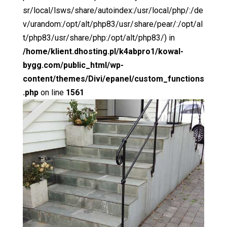
sr/local/lsws/share/autoindex:/usr/local/php/:/de
v/urandom:/opt/alt/php83/usr/share/pear/:/opt/al
t/php83/usr/share/php:/opt/alt/php83/) in
/home/klient.dhosting.pl/k4abpro1/kowal-
bygg.com/public_html/wp-
content/themes/Divi/epanel/custom_functions
.php
on line
1561