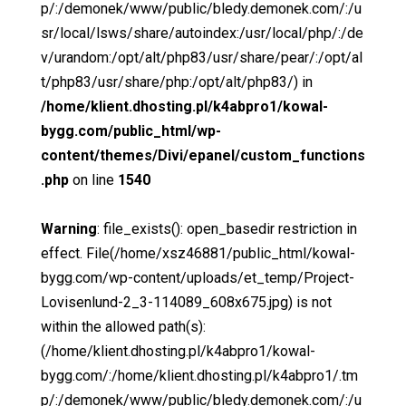
p/:/demonek/www/public/bledy.demonek.com/:/u
sr/local/lsws/share/autoindex:/usr/local/php/:/de
v/urandom:/opt/alt/php83/usr/share/pear/:/opt/al
t/php83/usr/share/php:/opt/alt/php83/) in
/home/klient.dhosting.pl/k4abpro1/kowal-
bygg.com/public_html/wp-
content/themes/Divi/epanel/custom_functions
.php
on line
1540
Warning
: file_exists(): open_basedir restriction in
effect. File(/home/xsz46881/public_html/kowal-
bygg.com/wp-content/uploads/et_temp/Project-
Lovisenlund-2_3-114089_608x675.jpg) is not
within the allowed path(s):
(/home/klient.dhosting.pl/k4abpro1/kowal-
bygg.com/:/home/klient.dhosting.pl/k4abpro1/.tm
p/:/demonek/www/public/bledy.demonek.com/:/u