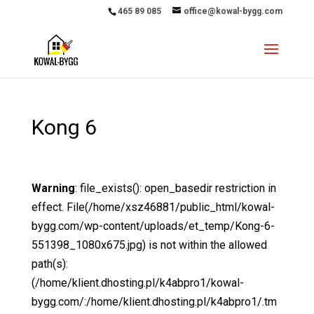
465 89 085
office@kowal-bygg.com
Kong 6
Warning
: file_exists(): open_basedir restriction in
effect. File(/home/xsz46881/public_html/kowal-
bygg.com/wp-content/uploads/et_temp/Kong-6-
551398_1080x675.jpg) is not within the allowed
path(s):
(/home/klient.dhosting.pl/k4abpro1/kowal-
bygg.com/:/home/klient.dhosting.pl/k4abpro1/.tm