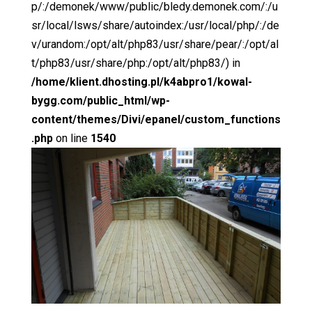
p/:/demonek/www/public/bledy.demonek.com/:/u
sr/local/lsws/share/autoindex:/usr/local/php/:/de
v/urandom:/opt/alt/php83/usr/share/pear/:/opt/al
t/php83/usr/share/php:/opt/alt/php83/) in
/home/klient.dhosting.pl/k4abpro1/kowal-
bygg.com/public_html/wp-
content/themes/Divi/epanel/custom_functions
.php
on line
1540