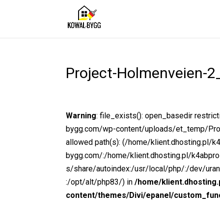
Project-Holmenveien-2
Warning
: file_exists(): open_basedir restr
bygg.com/wp-content/uploads/et_temp/Proj
allowed path(s): (/home/klient.dhosting.pl/
bygg.com/:/home/klient.dhosting.pl/k4abp
s/share/autoindex:/usr/local/php/:/dev/ura
:/opt/alt/php83/) in
/home/klient.dhosting
content/themes/Divi/epanel/custom_fun