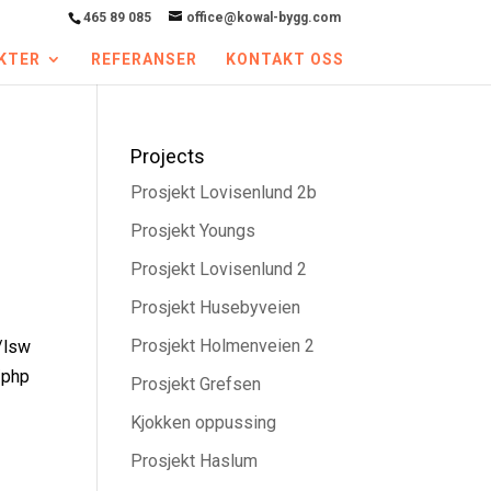
465 89 085
office@kowal-bygg.com
KTER
REFERANSER
KONTAKT OSS
Projects
Prosjekt Lovisenlund 2b
Prosjekt Youngs
Prosjekt Lovisenlund 2
Prosjekt Husebyveien
Prosjekt Holmenveien 2
/lsw
/php
Prosjekt Grefsen
Kjokken oppussing
Prosjekt Haslum