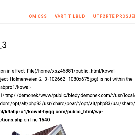
OM OSS
VÅRT TILBUD
UTFØRTE PROSJE
_3
iction in effect. File(/home/xsz46881/public_html/kowal-
ect-Holmenveien-2_3-102662_1080x675.jpg) is not within the
k4abpro1/kowal-
ro1/.tmp/:/demonek/www/public/bledy.demonek.com/:/usr/local
ndom:/opt/alt/php83/usr/share/pear/:/opt/alt/php83/usr/share
.pl/k4abpro1/kowal-bygg.com/public_html/wp-
ctions.php
on line
1540