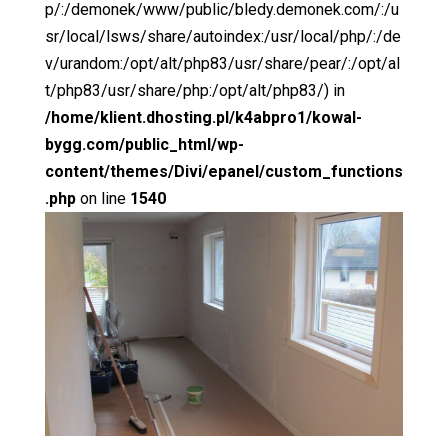
p/:/demonek/www/public/bledy.demonek.com/:/u
sr/local/lsws/share/autoindex:/usr/local/php/:/de
v/urandom:/opt/alt/php83/usr/share/pear/:/opt/al
t/php83/usr/share/php:/opt/alt/php83/) in
/home/klient.dhosting.pl/k4abpro1/kowal-
bygg.com/public_html/wp-
content/themes/Divi/epanel/custom_functions
.php
on line
1540