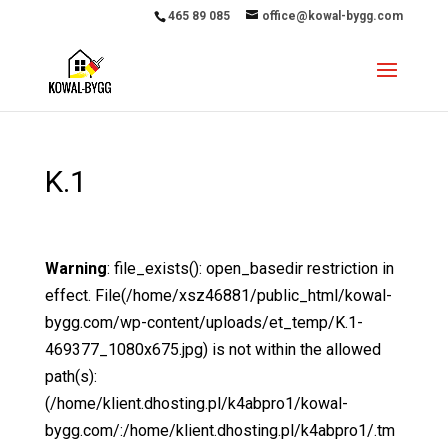
465 89 085
office@kowal-bygg.com
K.1
Warning
: file_exists(): open_basedir restriction in
effect. File(/home/xsz46881/public_html/kowal-
bygg.com/wp-content/uploads/et_temp/K.1-
469377_1080x675.jpg) is not within the allowed
path(s):
(/home/klient.dhosting.pl/k4abpro1/kowal-
bygg.com/:/home/klient.dhosting.pl/k4abpro1/.tm