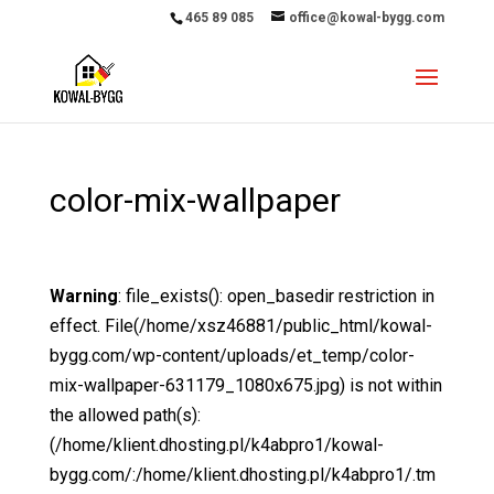
465 89 085
office@kowal-bygg.com
color-mix-wallpaper
Warning
: file_exists(): open_basedir restriction in
effect. File(/home/xsz46881/public_html/kowal-
bygg.com/wp-content/uploads/et_temp/color-
mix-wallpaper-631179_1080x675.jpg) is not within
the allowed path(s):
(/home/klient.dhosting.pl/k4abpro1/kowal-
bygg.com/:/home/klient.dhosting.pl/k4abpro1/.tm