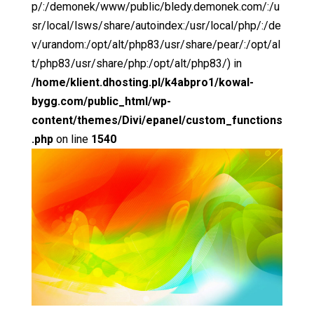
p/:/demonek/www/public/bledy.demonek.com/:/u
sr/local/lsws/share/autoindex:/usr/local/php/:/de
v/urandom:/opt/alt/php83/usr/share/pear/:/opt/al
t/php83/usr/share/php:/opt/alt/php83/) in
/home/klient.dhosting.pl/k4abpro1/kowal-
bygg.com/public_html/wp-
content/themes/Divi/epanel/custom_functions
.php
on line
1540