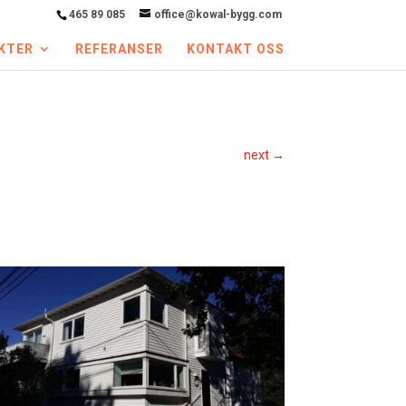
465 89 085
office@kowal-bygg.com
KTER
REFERANSER
KONTAKT OSS
next
→